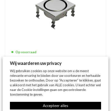
Op voorraad
Roosterloze doucheput 150×150 mm RVS 304 |
Wij waarderen uw privacy
8915
Wij gebruiken cookies op onze website om u de meest
Afmeting:
150 x 150 mm
relevante ervaring te bieden door uw voorkeuren en herhaalde
Inbouwhoogte:
95 mm
bezoeken te onthouden. Door op “Accepteren” te klikken, gaat
u akkoord met het gebruik van ALLE cookies. U kunt echter wel
naar de Cookie-instellingen gaan om gecontroleerde
toestemming te geven.
€
342,78
(incl. btw)
Accepteer alles