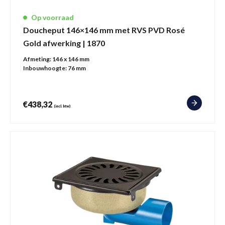
Op voorraad
Doucheput 146×146 mm met RVS PVD Rosé
Gold afwerking | 1870
Afmeting:
146 x 146 mm
Inbouwhoogte:
76 mm
€
438,32
(incl. btw)