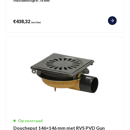
Inbouwhoogte:
76 mm
€
438,32
(incl. btw)
Op voorraad
Doucheput 146×146 mm met RVS PVD Gun