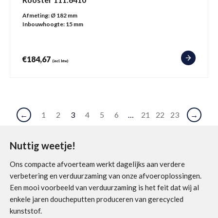
Afmeting:
Ø 182 mm
Inbouwhoogte:
15 mm
€
184,67
(incl. btw)
←
1
2
3
4
5
6
…
21
22
23
→
Nuttig weetje!
Ons compacte afvoerteam werkt dagelijks aan verdere
verbetering en verduurzaming van onze afvoeroplossingen.
Een mooi voorbeeld van verduurzaming is het feit dat wij al
enkele jaren doucheputten produceren van gerecycled
kunststof.