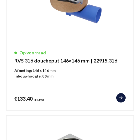
Op voorraad
RVS 316 doucheput 146×146 mm | 22915.316
Afmeting:
146 x 146 mm
Inbouwhoogte:
88 mm
€
133,40
(incl. btw)