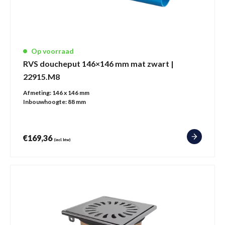
Op voorraad
RVS doucheput 146×146 mm mat zwart |
22915.M8
Afmeting:
146 x 146 mm
Inbouwhoogte:
88 mm
€
169,36
(incl. btw)