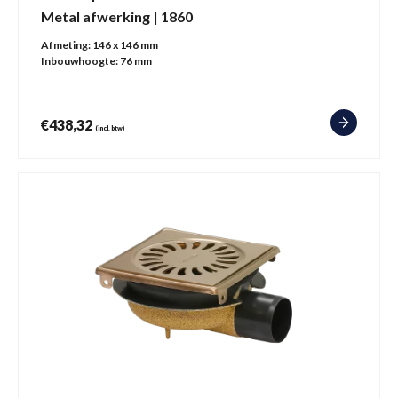
Metal afwerking | 1860
Afmeting:
146 x 146 mm
Inbouwhoogte:
76 mm
€
438,32
(incl. btw)