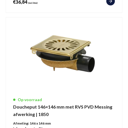
€
36,84
(incl. btw)
Op voorraad
Doucheput 146×146 mm met RVS PVD Messing
afwerking | 1850
Afmeting:
146 x 146 mm