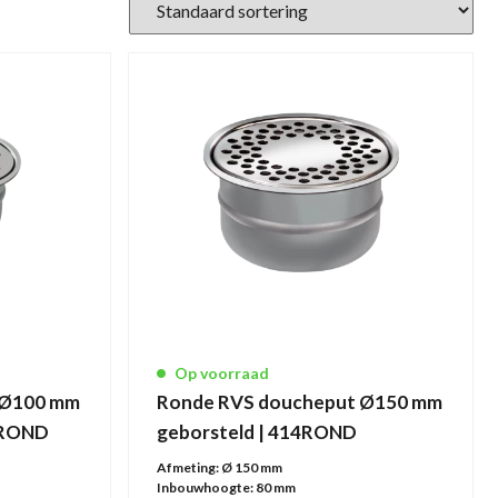
Op voorraad
 Ø100 mm
Ronde RVS doucheput Ø150 mm
2ROND
geborsteld | 414ROND
Afmeting:
Ø 150 mm
Inbouwhoogte:
80 mm