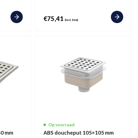
€
75,41
(incl. btw)
Op voorraad
50 mm
ABS doucheput 105×105 mm