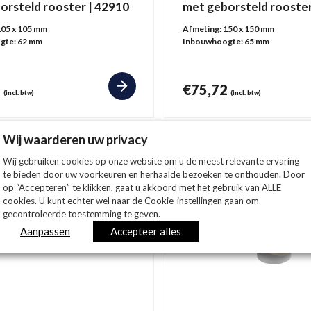
orsteld rooster | 42910
met geborsteld rooster
105 x 105 mm
Afmeting:
150 x 150 mm
gte:
62 mm
Inbouwhoogte:
65 mm
4
€
75,72
(incl. btw)
(incl. btw)
Wij waarderen uw privacy
Wij gebruiken cookies op onze website om u de meest relevante ervaring
te bieden door uw voorkeuren en herhaalde bezoeken te onthouden. Door
op “Accepteren” te klikken, gaat u akkoord met het gebruik van ALLE
cookies. U kunt echter wel naar de Cookie-instellingen gaan om
gecontroleerde toestemming te geven.
Aanpassen
Accepteer alles