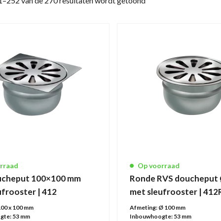
1–252 van de 270 resultaten wordt getoond
rraad
Op voorraad
ucheput 100×100 mm
Ronde RVS doucheput
ufrooster | 412
met sleufrooster | 41
100 x 100 mm
Afmeting:
Ø 100 mm
gte:
53 mm
Inbouwhoogte:
53 mm