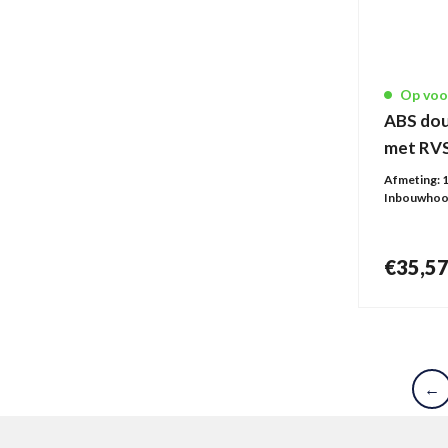
Ø 87 mm
1
230 x 230 mm
1
280 x 280 mm
1
Op voo
ABS do
Ø 149 mm
2
met RVS
Ø 107 mm
1
Afmeting:
Ø 154 mm
1
Inbouwhoo
Ø 148 mm
2
82 x 82 mm
1
€
35,5
183 x 183 mm
1
81 x 81 mm
1
136 x 136 mm
2
Ø 80 mm
1
←
166 x 147 mm
1
1000 x 100 mm
1