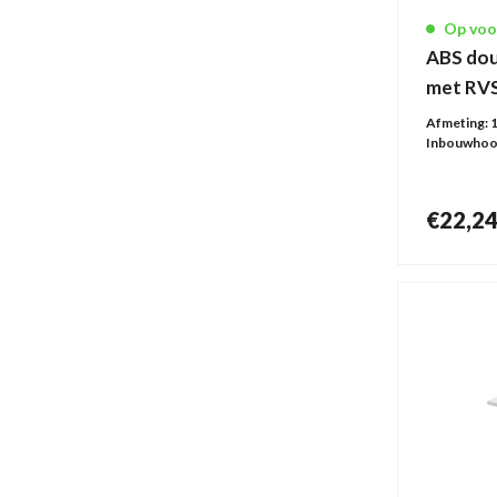
Op voo
180 x 180 mm
4
ABS do
Ø 90 mm
2
met RVS
Ø 38 mm
1
Afmeting:
Ø 143 mm
2
Inbouwhoo
221 x 77 mm
1
165 x 60 mm
1
€
22,2
180 x 180 mm
1
200 x 200 mm
2
84 x 82 mm
1
146 x 146 mm
1
300 x 300 mm
1
Ø 100 mm
1
150 x 150 mm
1
100 x 100 mm
1