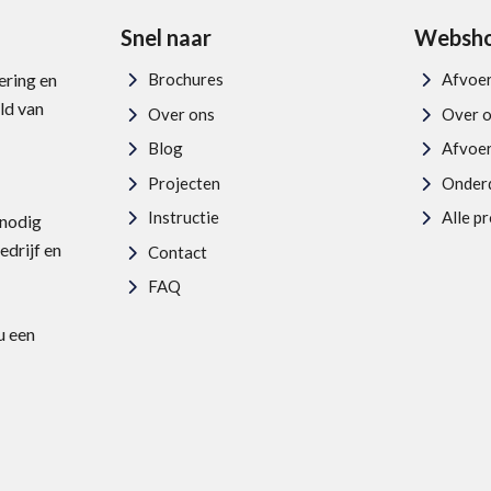
Snel naar
Websh
ering en
Brochures
Afvoe
ld van
Over ons
Over 
Blog
Afvoe
Projecten
Onder
Instructie
Alle p
 nodig
edrijf en
Contact
FAQ
u een