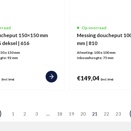
rraad
Op voorraad
ucheput 150×150 mm
Messing doucheput 10
 deksel | 616
mm | 810
150 x 150 mm
Afmeting:
100 x 100 mm
gte:
92 mm
Inbouwhoogte:
75 mm
7
€
149,04
(incl. btw)
(incl. btw)
1
2
3
…
18
19
20
21
22
23