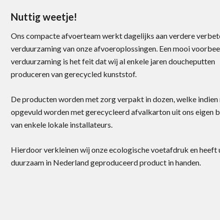
1000 x 98 mm
1
Nuttig weetje!
100 x 80 mm
1
Ons compacte afvoerteam werkt dagelijks aan verdere verbet
500 x 136 mm
1
verduurzaming van onze afvoeroplossingen. Een mooi voorbee
500 x 129 mm
2
verduurzaming is het feit dat wij al enkele jaren doucheputten
produceren van gerecycled kunststof.
500 x 20 mm
1
200 x 128 mm
1
De producten worden met zorg verpakt in dozen, welke indien
136 x 146 mm
1
opgevuld worden met gerecycleerd afvalkarton uit ons eigen b
138 x 136 mm
1
van enkele lokale installateurs.
Ø 83 mm
1
Hierdoor verkleinen wij onze ecologische voetafdruk en heeft 
118 x 48 mm
1
duurzaam in Nederland geproduceerd product in handen.
50 x 50 mm
1
125 x 55 mm
1
Ø 208 mm
1
82 x 67 mm
1