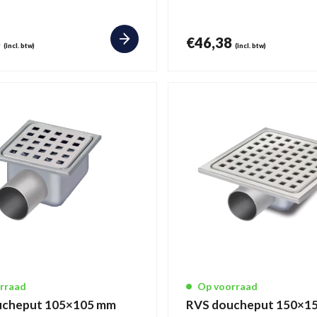
8
€
46,38
(incl. btw)
(incl. btw)
rraad
Op voorraad
ucheput 105×105 mm
RVS doucheput 150×1