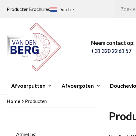
Producten
zoeken
Producten
Brochures
Dutch
▼
Neem contact op:
+31 320 22 61 57
Afvoerputten
Afvoergoten
Douchevlo
Home
Producten
Prod
Afmeting