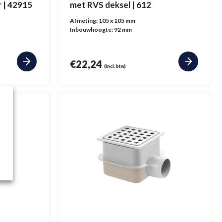
 | 42915
met RVS deksel | 612
Afmeting:
105 x 105 mm
Inbouwhoogte:
92 mm
€
22,24
(incl. btw)