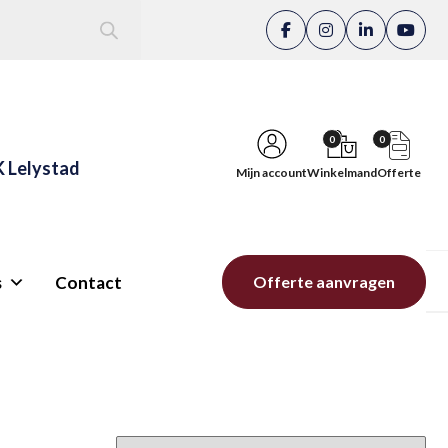
0
0
K Lelystad
Mijn account
Winkelmand
Offerte
s
Contact
Offerte aanvragen