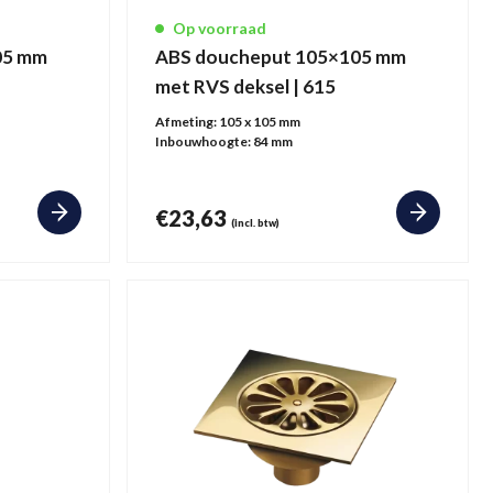
Op voorraad
05 mm
ABS doucheput 105×105 mm
met RVS deksel | 615
Afmeting:
105 x 105 mm
Inbouwhoogte:
84 mm
€
23,63
(incl. btw)