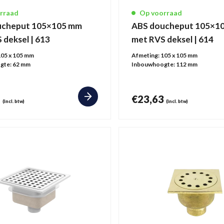
rraad
Op voorraad
ucheput 105×105 mm
ABS doucheput 105×1
 deksel | 613
met RVS deksel | 614
105 x 105 mm
Afmeting:
105 x 105 mm
gte:
62 mm
Inbouwhoogte:
112 mm
4
€
23,63
(incl. btw)
(incl. btw)