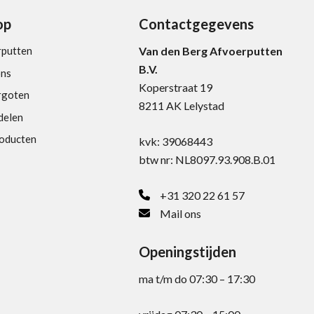
op
Contactgegevens
rputten
Van den Berg Afvoerputten
B.V.
ons
Koperstraat 19
rgoten
8211 AK Lelystad
delen
roducten
kvk: 39068443
btw nr: NL8097.93.908.B.01
+31 320 22 61 57
Mail ons
Openingstijden
ma t/m do 07:30 – 17:30