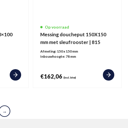
Op voorraad
0×100
Messing doucheput 150X150
mm met sleufrooster | 815
Afmeting:
150 x 150 mm
Inbouwhoogte:
78 mm
€
162,06
(incl. btw)
→