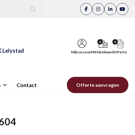
0
0
K Lelystad
Mijn account
Winkelmand
Offerte
s
Contact
Offerte aanvragen
7604