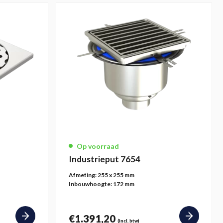
Op voorraad
Industrieput 7654
Afmeting:
255 x 255 mm
Inbouwhoogte:
172 mm
€
1.391,20
(incl. btw)