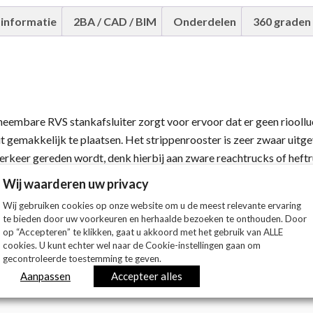
 informatie
2BA / CAD / BIM
Onderdelen
360 graden
mbare RVS stankafsluiter zorgt voor ervoor dat er geen rioollucht 
t gemakkelijk te plaatsen. Het strippenrooster is zeer zwaar uitg
rkeer gereden wordt, denk hierbij aan zware reachtrucks of heftr
r is deze put ook zeer geschikt voor gebruik in de voedingsmidde
Wij waarderen uw privacy
aansluiting is 110 mm.
Wij gebruiken cookies op onze website om u de meest relevante ervaring
te bieden door uw voorkeuren en herhaalde bezoeken te onthouden. Door
op “Accepteren” te klikken, gaat u akkoord met het gebruik van ALLE
cookies. U kunt echter wel naar de Cookie-instellingen gaan om
gecontroleerde toestemming te geven.
Aanpassen
Accepteer alles