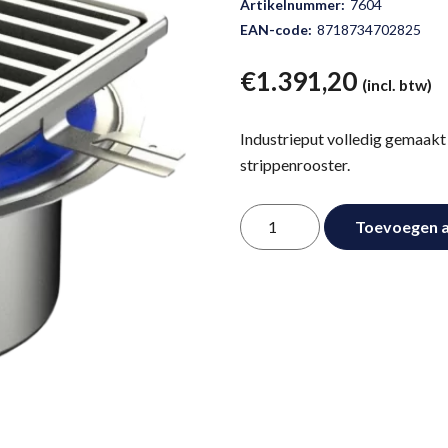
Artikelnummer:
7604
EAN-code:
8718734702825
€
1.391,20
(incl. btw)
Industrieput volledig gemaakt
strippenrooster.
Industrieput
Toevoegen 
Alternative:
7604
aantal