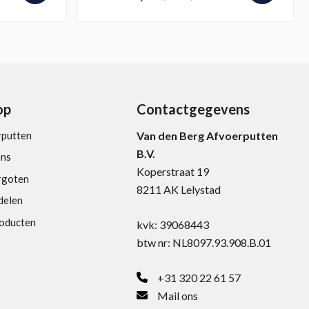
op
Contactgegevens
rputten
Van den Berg Afvoerputten
B.V.
ons
Koperstraat 19
rgoten
8211 AK Lelystad
delen
roducten
kvk: 39068443
btw nr: NL8097.93.908.B.01
+31 320 22 61 57
Mail ons