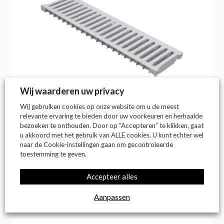
Wij waarderen uw privacy
Wij gebruiken cookies op onze website om u de meest
relevante ervaring te bieden door uw voorkeuren en herhaalde
Op voorraad
bezoeken te onthouden. Door op “Accepteren” te klikken, gaat
Tuingoot rooster grijs 500 mm
u akkoord met het gebruik van ALLE cookies. U kunt echter wel
naar de Cookie-instellingen gaan om gecontroleerde
Afmeting:
500 x 129 mm
toestemming te geven.
Inbouwhoogte:
20 mm
Accepteer alles
€
24,78
(incl. btw)
Aanpassen