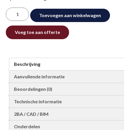
Tuingoot
Toevoegen aan winkelwagen
hoekstuk
130
Alternative:
mm
Voeg toe aan offerte
aantal
Beschrijving
Aanvullende informatie
Beoordelingen (0)
Technische informatie
2BA / CAD / BIM
Onderdelen