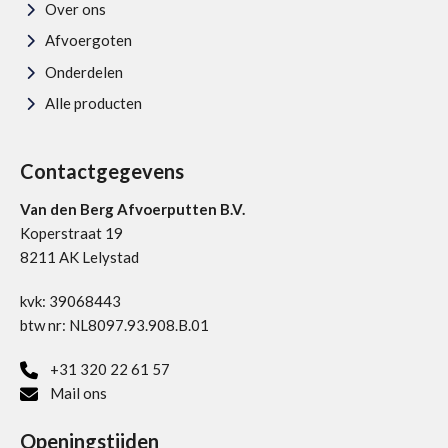
Over ons
Afvoergoten
Onderdelen
Alle producten
Contactgegevens
Van den Berg Afvoerputten B.V.
Koperstraat 19
8211 AK Lelystad
kvk: 39068443
btw nr: NL8097.93.908.B.01
+31 320 22 61 57
Mail ons
Openingstijden