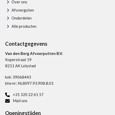
Over ons
Afvoergoten
Onderdelen
Alle producten
Contactgegevens
Van den Berg Afvoerputten B.V.
Koperstraat 19
8211 AK Lelystad
kvk: 39068443
btw nr: NL8097.93.908.B.01
+31 320 22 61 57
Mail ons
Openingstijden