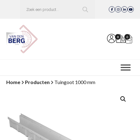
Producten
zoeken
0
0
Home
Producten
Tuingoot 1000 mm