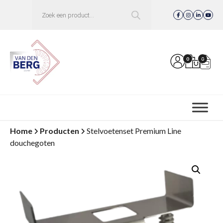
Producten
zoeken
0
0
Home
Producten
Stelvoetenset Premium Line
douchegoten