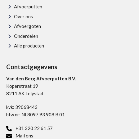
Afvoerputten
Over ons
Afvoergoten
Onderdelen
Alle producten
Contactgegevens
Van den Berg Afvoerputten B.V.
Koperstraat 19
8211 AK Lelystad
kvk: 39068443
btw nr: NL8097.93.908.B.01
+31 320 22 61 57
Mail ons