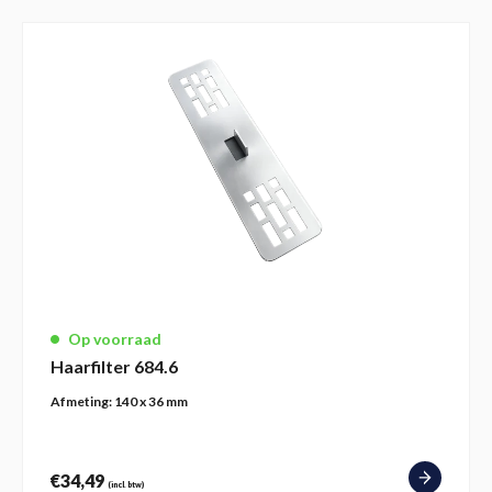
Op voorraad
Haarfilter 684.6
Afmeting:
140 x 36 mm
€
34,49
(incl. btw)