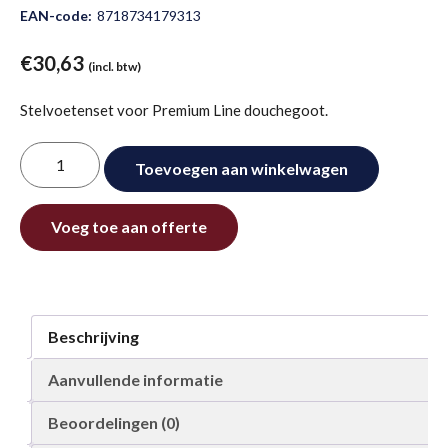
EAN-code:
8718734179313
€
30,63
(incl. btw)
Stelvoetenset voor Premium Line douchegoot.
Stelvoetenset
Toevoegen aan winkelwagen
Premium
Line
Alternative:
douchegoten
Voeg toe aan offerte
aantal
Beschrijving
Aanvullende informatie
Beoordelingen (0)