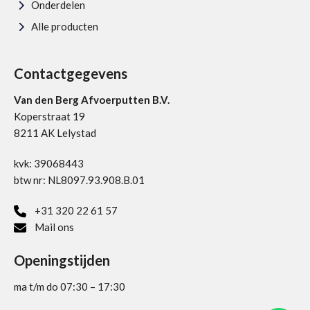
Onderdelen
Alle producten
Contactgegevens
Van den Berg Afvoerputten B.V.
Koperstraat 19
8211 AK Lelystad
kvk: 39068443
btw nr: NL8097.93.908.B.01
+31 320 22 61 57
Mail ons
Openingstijden
ma t/m do 07:30 – 17:30