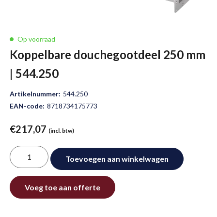
Op voorraad
Koppelbare douchegootdeel 250 mm
| 544.250
Artikelnummer:
544.250
EAN-code:
8718734175773
€
217,07
(incl. btw)
Koppelbare
Toevoegen aan winkelwagen
douchegootdeel
250
Alternative:
mm
Voeg toe aan offerte
|
544.250