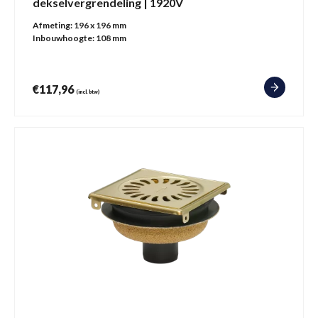
dekselvergrendeling | 1920V
Afmeting:
196 x 196 mm
Inbouwhoogte:
108 mm
€
117,96
(incl. btw)