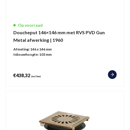
Op voorraad
Doucheput 146×146 mm met RVS PVD Gun
Metal afwerking | 1960
Afmeting:
146 x 146 mm
Inbouwhoogte:
103 mm
€
438,32
(incl. btw)