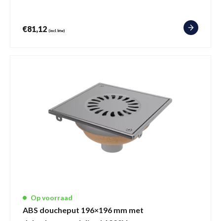
€
81,12
(incl. btw)
Op voorraad
ABS doucheput 196×196 mm met