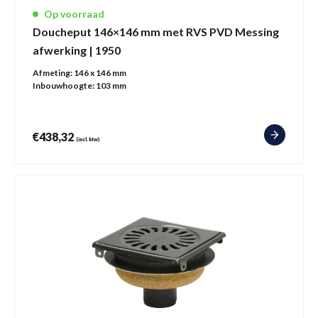
Op voorraad
Doucheput 146×146 mm met RVS PVD Messing
afwerking | 1950
Afmeting:
146 x 146 mm
Inbouwhoogte:
103 mm
€
438,32
(incl. btw)