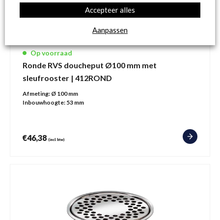
Accepteer alles
Aanpassen
Op voorraad
Ronde RVS doucheput Ø100 mm met
sleufrooster | 412ROND
Afmeting:
Ø 100 mm
Inbouwhoogte:
53 mm
€
46,38
(incl. btw)