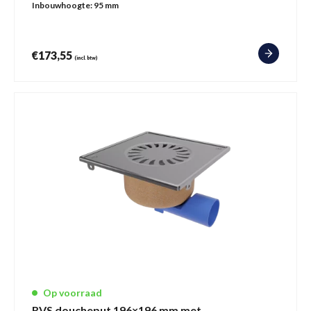
Inbouwhoogte:
95 mm
€
173,55
(incl. btw)
Op voorraad
RVS doucheput 196×196 mm met