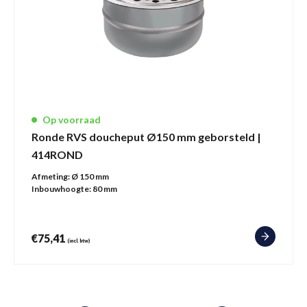
Op voorraad
Ronde RVS doucheput Ø150 mm geborsteld |
414ROND
Afmeting:
Ø 150 mm
Inbouwhoogte:
80 mm
€
75,41
(incl. btw)