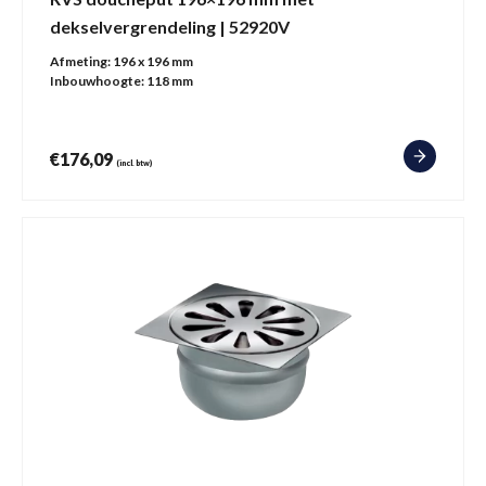
dekselvergrendeling | 52920V
Afmeting:
196 x 196 mm
Inbouwhoogte:
118 mm
€
176,09
(incl. btw)