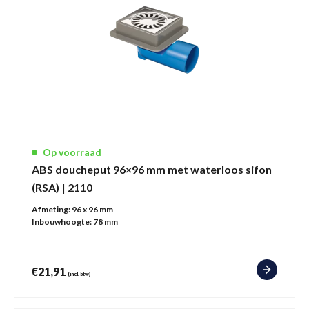
Op voorraad
ABS doucheput 96×96 mm met waterloos sifon
(RSA) | 2110
Afmeting:
96 x 96 mm
Inbouwhoogte:
78 mm
€
21,91
(incl. btw)