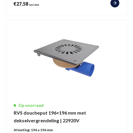
€
27,58
(incl. btw)
Op voorraad
RVS doucheput 196×196 mm met
dekselvergrendeling | 22920V
Afmeting:
196 x 196 mm