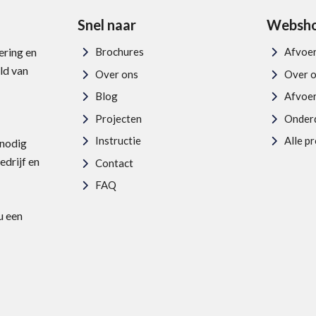
Snel naar
Websh
ering en
Brochures
Afvoe
ld van
Over ons
Over 
Blog
Afvoe
Projecten
Onder
Instructie
Alle p
 nodig
edrijf en
Contact
FAQ
u een