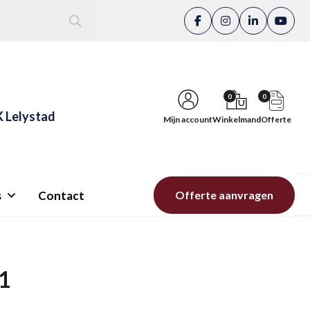
0
0
K Lelystad
Mijn account
Winkelmand
Offerte
s
Contact
Offerte aanvragen
1