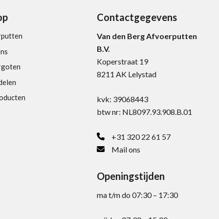
op
Contactgegevens
rputten
Van den Berg Afvoerputten
B.V.
ons
Koperstraat 19
rgoten
8211 AK Lelystad
delen
roducten
kvk: 39068443
btw nr: NL8097.93.908.B.01
+31 320 22 61 57
Mail ons
Openingstijden
ma t/m do 07:30 – 17:30