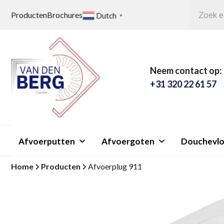
Producten
zoeken
Producten
Brochures
Dutch
▼
Neem contact op:
+31 320 22 61 57
Afvoerputten
Afvoergoten
Douchevlo
Home
Producten
Afvoerplug 911