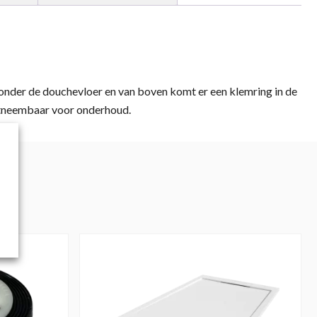
onder de douchevloer en van boven komt er een klemring in de
uitneembaar voor onderhoud.
Dit
product
heeft
meerdere
variaties.