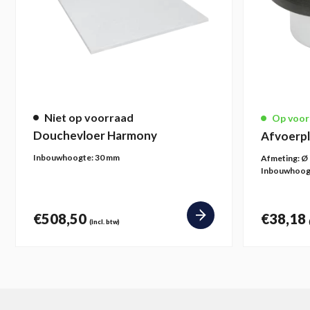
Deze
optie
kan
gekozen
worden
op
de
Niet op voorraad
Op voor
productpagina
Douchevloer Harmony
Afvoerpl
Inbouwhoogte:
30 mm
Afmeting:
Ø
Inbouwhoog
€
508,50
€
38,18
(incl. btw)