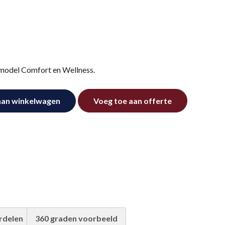
model Comfort en Wellness.
aan winkelwagen
Voeg toe aan offerte
rdelen
360 graden voorbeeld