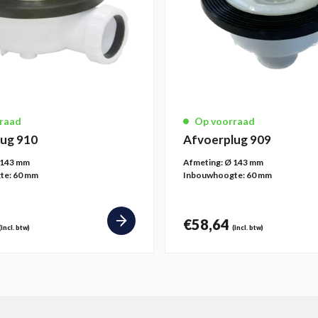
raad
Op voorraad
ug 910
Afvoerplug 909
 143 mm
Afmeting:
Ø 143 mm
te:
60 mm
Inbouwhoogte:
60 mm
€
58,64
(incl. btw)
(incl. btw)