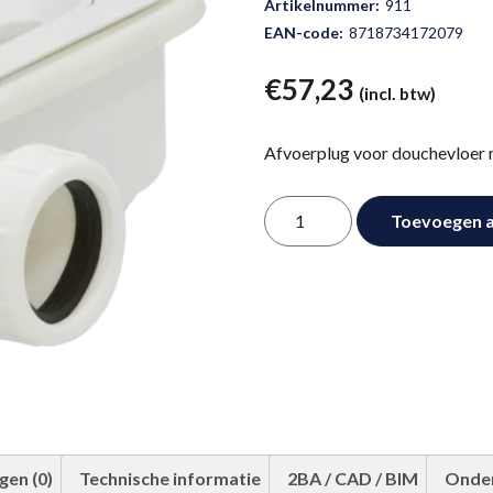
Artikelnummer:
911
EAN-code:
8718734172079
€
57,23
(incl. btw)
Afvoerplug voor douchevloer 
Afvoerplug
Toevoegen 
Alternative:
911
aantal
gen (0)
Technische informatie
2BA / CAD / BIM
Onde