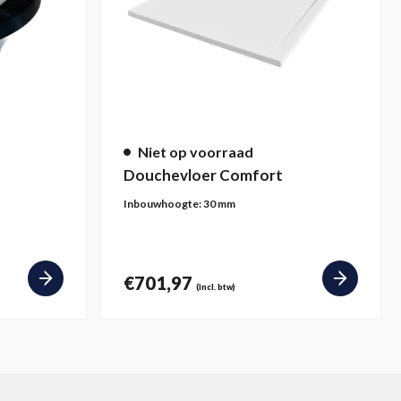
Deze
optie
kan
gekozen
worden
op
de
Niet op voorraad
productpagina
Douchevloer Comfort
Inbouwhoogte:
30 mm
€
701,97
(incl. btw)