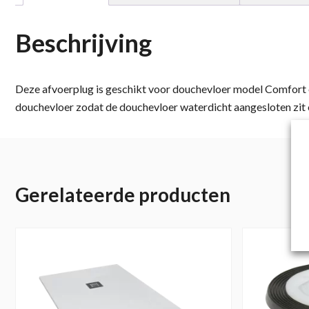
Beschrijving
Deze afvoerplug is geschikt voor douchevloer model Comfort 
douchevloer zodat de douchevloer waterdicht aangesloten zit
Gerelateerde producten
Dit
product
heeft
meerdere
variaties.